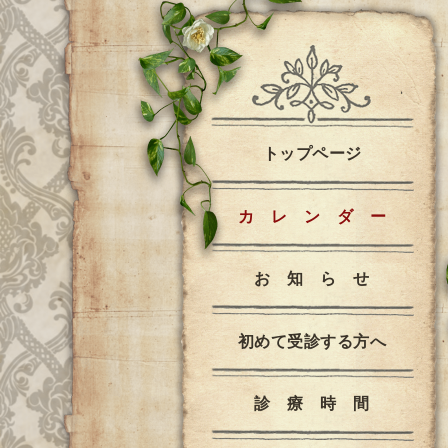
トップページ
カ レ ン ダ ー
お 知 ら せ
初めて受診する方へ
診 療 時 間