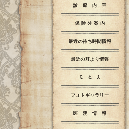
診 療 内 容
保 険 外 案 内
最近の待ち時間情報
最近の耳より情報
Q ＆ A
フォトギャラリー
医 院 情 報