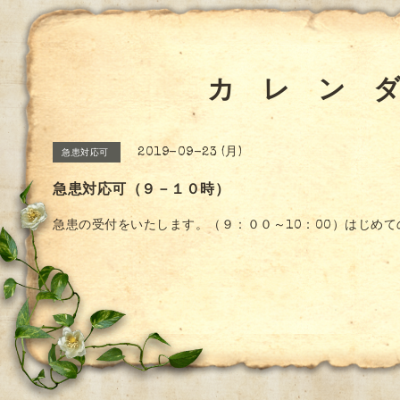
カ レ ン 
2019-09-23 (月)
急患対応可
急患対応可（９－１０時）
急患の受付をいたします。（９：００～10：00）はじめ