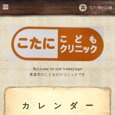
017-765-1188
Welcome to our homepage
青森市のこどものクリニックです
カ レ ン ダ ー