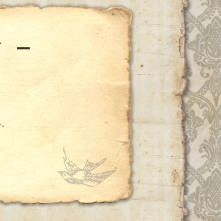
ダ ー
い。