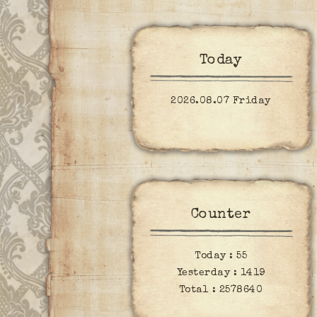
Today
2026.08.07 Friday
Counter
Today :
55
Yesterday :
1419
Total :
2578640