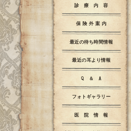
診 療 内 容
保 険 外 案 内
最近の待ち時間情報
最近の耳より情報
Q ＆ A
フォトギャラリー
医 院 情 報