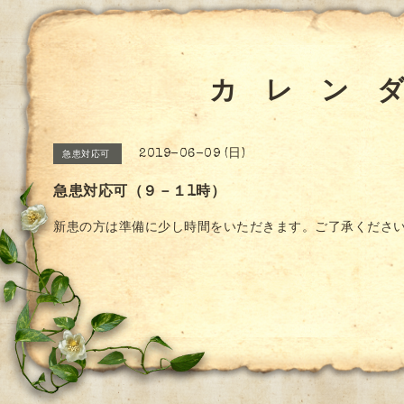
カ レ ン 
2019-06-09 (日)
急患対応可
急患対応可（９－１1時）
新患の方は準備に少し時間をいただきます。ご了承くださ