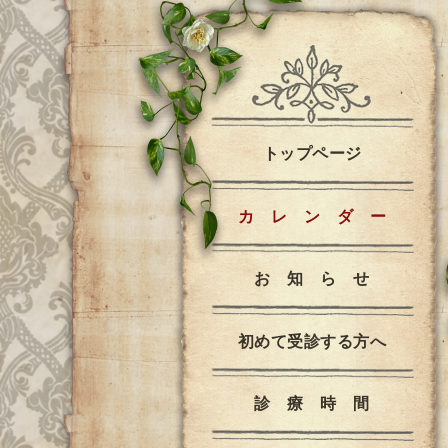
トップページ
カ レ ン ダ ー
お 知 ら せ
初めて受診する方へ
診 療 時 間