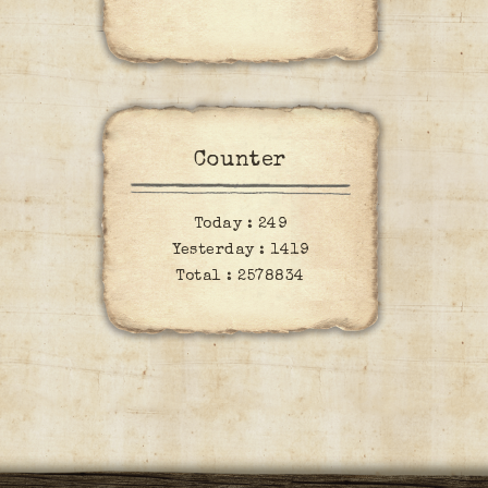
Counter
Today :
249
Yesterday :
1419
Total :
2578834