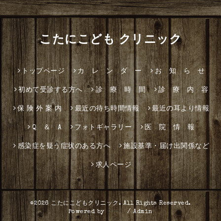
こたにこども クリニック
トップページ
カ レ ン ダ ー
お 知 ら せ
初めて受診する方へ
診 療 時 間
診 療 内 容
保 険 外 案 内
最近の待ち時間情報
最近の耳より情報
Q ＆ A
フォトギャラリー
医 院 情 報
感染症を疑う症状のある方へ
施設基準・届け出関係など
求人ページ
©2026
こたにこどもクリニック
. All Rights Reserved.
Powered by
グーペ
/
Admin