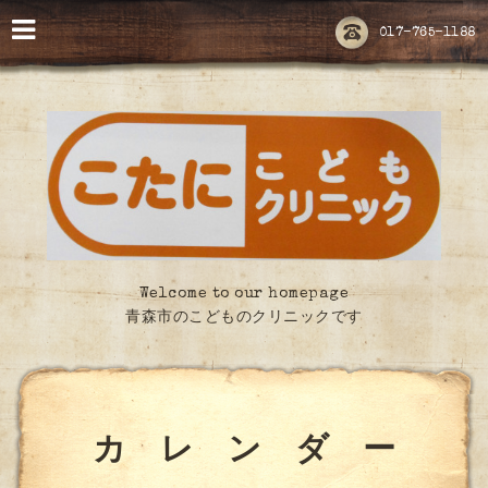
017-765-1188
Welcome to our homepage
青森市のこどものクリニックです
カ レ ン ダ ー