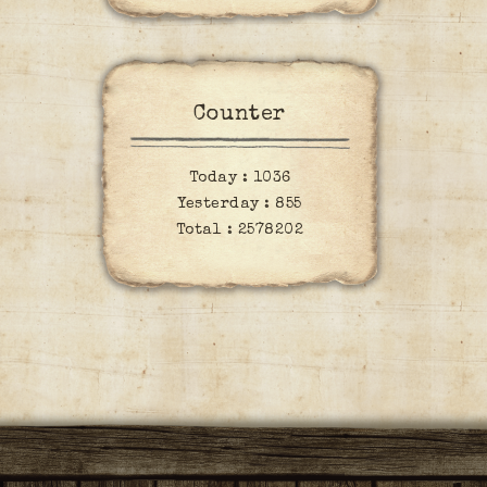
Counter
Today :
1036
Yesterday :
855
Total :
2578202