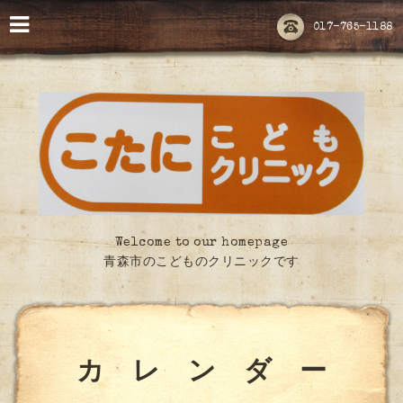
017-765-1188
Welcome to our homepage
青森市のこどものクリニックです
カ レ ン ダ ー