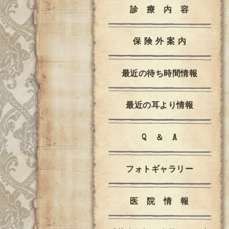
診 療 内 容
保 険 外 案 内
最近の待ち時間情報
最近の耳より情報
Q ＆ A
フォトギャラリー
医 院 情 報