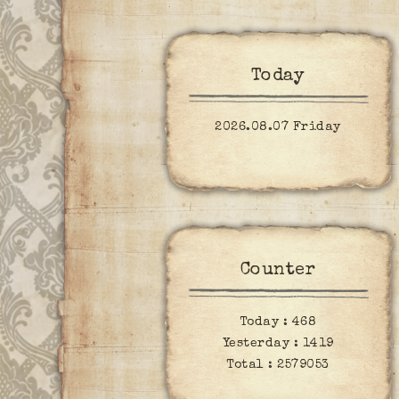
Today
2026.08.07 Friday
Counter
Today :
468
Yesterday :
1419
Total :
2579053