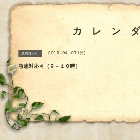
カ レ ン 
2019-04-07 (日)
急患対応可
急患対応可（９－１０時）