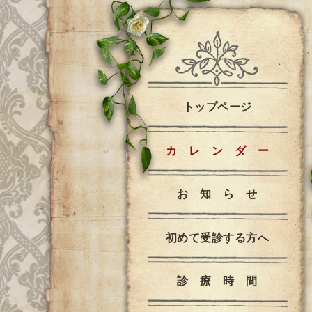
トップページ
カ レ ン ダ ー
お 知 ら せ
初めて受診する方へ
診 療 時 間