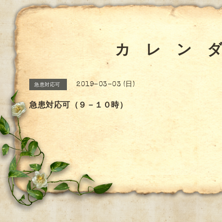
カ レ ン 
2019-03-03 (日)
急患対応可
急患対応可（９－１０時）