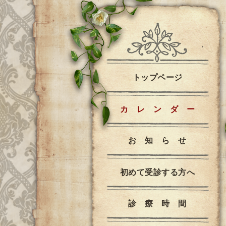
トップページ
カ レ ン ダ ー
お 知 ら せ
初めて受診する方へ
診 療 時 間