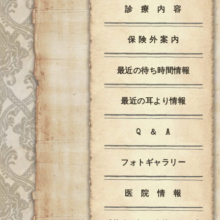
診 療 内 容
保 険 外 案 内
最近の待ち時間情報
最近の耳より情報
Q ＆ A
フォトギャラリー
医 院 情 報