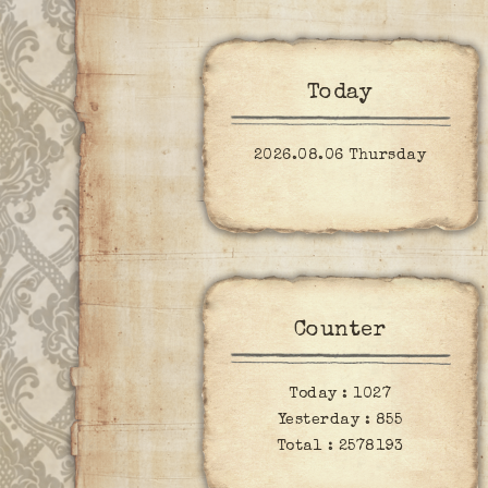
Today
2026.08.06 Thursday
Counter
Today :
1027
Yesterday :
855
Total :
2578193