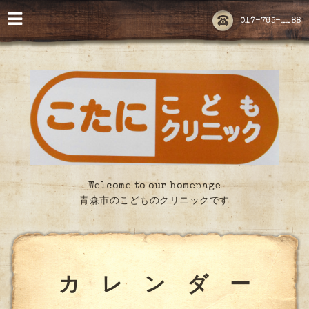
017-765-1188
Welcome to our homepage
青森市のこどものクリニックです
カ レ ン ダ ー