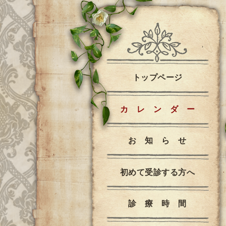
トップページ
カ レ ン ダ ー
お 知 ら せ
初めて受診する方へ
診 療 時 間