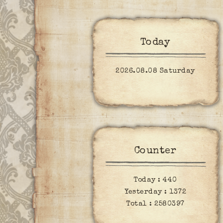
Today
2026.08.08 Saturday
Counter
Today :
440
Yesterday :
1372
Total :
2580397