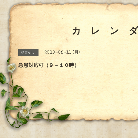
カ レ ン 
2019-02-11 (月)
指定なし
急患対応可（９－１０時）