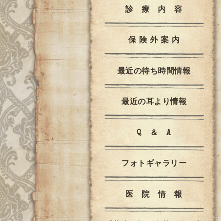
診 療 内 容
保 険 外 案 内
最近の待ち時間情報
最近の耳より情報
Q ＆ A
フォトギャラリー
医 院 情 報